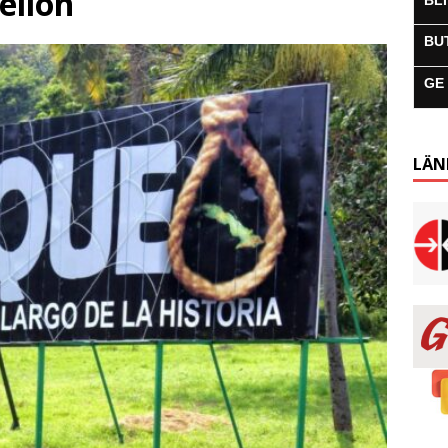
elion
BL
BU
GE
LÄN