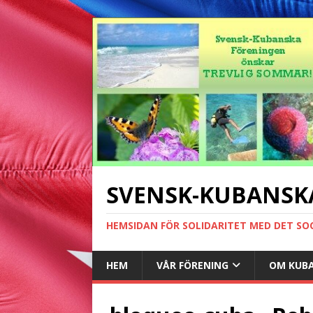
SVENSK-KUBANSK
HEMSIDAN FÖR SOLIDARITET MED DET SO
HEM
VÅR FÖRENING
OM KUB