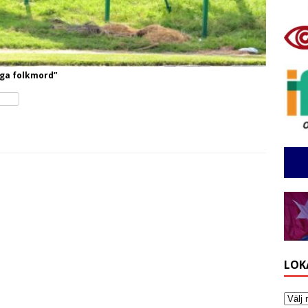
iga folkmord”
LOK