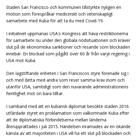
Staden San Francisco och kommunen tillstyrkte nyligen en
motion som förespråkar medicinskt och vetenskapligt
samarbete med Kuba för att ta itu med Covid-19.
I initiativet uppmanas USA:s Kongress att häva restriktionerna
för samarbete nu under den globala nödsituationen och kräver
slut på de ekonomiska sanktioner och resande som blockaden
innebär. En blockad som pågått över 60 år från varje regering i
USA mot Kuba.
Den lagstiftande enheten i San Franciscos styre förenade sig i
och med detta med andra som reser samma krav inom och
utanför USA, samtidigt som den nuvarande administrationens
fientlighet mot ön bara tilltar.
I samband med att en kubansk diplomat besökte staden 2016
utfärdade styret en proklamation som välkomnade Kuba efter
att de diplomatiska förbindelserna mellan länderna
återupprättades i juli 2015. Händelsen inramades av en ökande
känsla av att majoriteten i USA vill ha ett slut på blockaden och