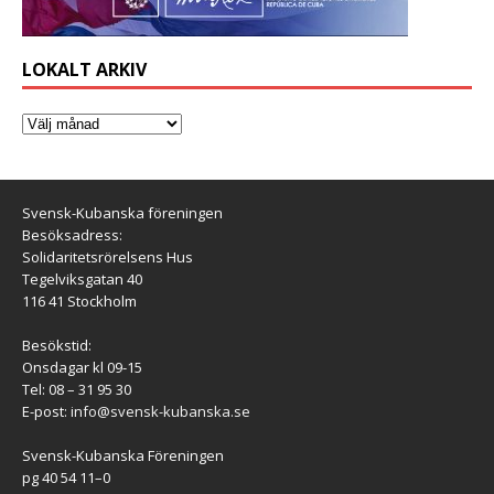
LOKALT ARKIV
Svensk-Kubanska föreningen
Besöksadress:
Solidaritetsrörelsens Hus
Tegelviksgatan 40
116 41 Stockholm
Besökstid:
Onsdagar kl 09-15
Tel: 08 – 31 95 30
E-post:
info@svensk-kubanska.se
Svensk-Kubanska Föreningen
pg 40 54 11–0