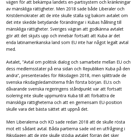
vägen för att bekämpa landets en-partisystem och kränkningar
av mänskliga rättigheter. Men 2018 sade både Liberaler och
Kristdemokrater att de inte skulle ställa sig bakom avtalet om
det inte skedde betydande förändringar i Kubas hållning till
mänskliga rättigheter. Sveriges vägran att godkänna avtalet
gör att det skjuts upp och innebär fortsatt att Kuba är det
enda latinamerikanska land som EU inte har något legalt avtal
med.
Avtalet, ”Avtal om politisk dialog och samarbete mellan EU och
dess medlemsstater på ena sidan och Republiken Kuba på den
andra”, presenterades för Riksdagen 2018, men splittrade de
svenska riksdagsledamöterna från första början. EU:s och
dåvarande svenska regeringens ståndpunkt var att fortsatt
isolering inte skulle uppmuntra Kuba till att förbättra de
mänskliga rättigheterna och att en gemensam EU-position
skulle vara det bästa sättet att uppnå det.
Men Liberalerna och KD sade redan 2018 att de skulle rösta
mot ett sådant avtal. Båda partierna sade vid en utfrågning i
Riksdagen att de inte skulle stödja avtalet förrän det sker