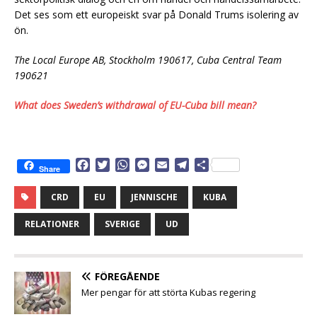
Det ses som ett europeiskt svar på Donald Trums isolering av
ön.
The Local Europe AB, Stockholm 190617, Cuba Central Team
190621
What does Sweden’s withdrawal of EU-Cuba bill mean?
F
T
W
M
E
T
D
Share
a
w
h
e
m
e
e
c
i
a
s
a
l
l
CRD
EU
JENNISCHE
KUBA
e
t
t
s
i
e
a
b
t
s
e
l
g
RELATIONER
SVERIGE
UD
o
e
A
n
r
o
r
p
g
a
k
p
e
m
FÖREGÅENDE
r
Mer pengar för att störta Kubas regering