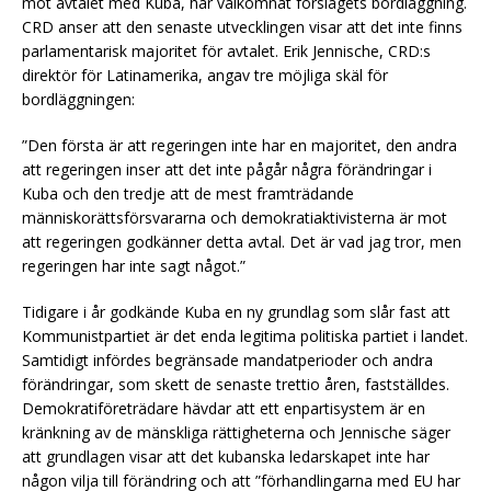
mot avtalet med Kuba, har välkomnat förslagets bordläggning.
CRD anser att den senaste utvecklingen visar att det inte finns
parlamentarisk majoritet för avtalet. Erik Jennische, CRD:s
direktör för Latinamerika, angav tre möjliga skäl för
bordläggningen:
”Den första är att regeringen inte har en majoritet, den andra
att regeringen inser att det inte pågår några förändringar i
Kuba och den tredje att de mest framträdande
människorättsförsvararna och demokratiaktivisterna är mot
att regeringen godkänner detta avtal. Det är vad jag tror, men
regeringen har inte sagt något.”
Tidigare i år godkände Kuba en ny grundlag som slår fast att
Kommunistpartiet är det enda legitima politiska partiet i landet.
Samtidigt infördes begränsade mandatperioder och andra
förändringar, som skett de senaste trettio åren, fastställdes.
Demokratiföreträdare hävdar att ett enpartisystem är en
kränkning av de mänskliga rättigheterna och Jennische säger
att grundlagen visar att det kubanska ledarskapet inte har
någon vilja till förändring och att ”förhandlingarna med EU har