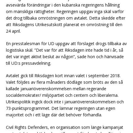
avsevärda förändringar i den kubanska regeringens hållning
om mänskliga rättigheter. Regeringen uppgav inga skäl varför
det drog tillbaka omröstningen om avtalet. Detta skedde efter
att Riksdagens Utrikesutskott planerat en omröstning till den
24 april.
En presstalesman för UD uppgav att förslaget drogs tillbaka av
logistiska skäl. ”Det var för att Riksdagen inte hade tid i år, så
det var inget aktivt beslut av någon”, sade hon och hänvisade
till UD:s pressavdelning.
Avtalet gick till Riksdagen kort innan valet i september 2018.
Valet följdes av flera månaders dödläge som bröts av den så
kallade januariöverenskommelsen mellan regerande
socialdemokrater/ miljöpartiet och centern och liberalerna.
Utrikespolitik ingick dock inte i januariöverenskommelsen och
73-punktsprogrammet. Det lämnar regeringen utan egen
majoritet och i ett läge där det behöver förhandla.
Civil Rights Defenders, en organisation som länge kampanjat