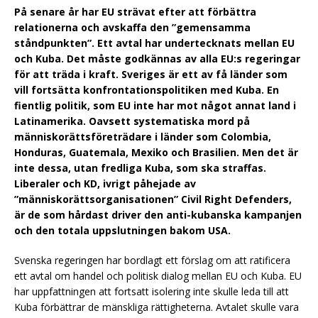
På senare år har EU strävat efter att förbättra
relationerna och avskaffa den ”gemensamma
ståndpunkten”. Ett avtal har undertecknats mellan EU
och Kuba. Det måste godkännas av alla EU:s regeringar
för att träda i kraft. Sveriges är ett av få länder som
vill fortsätta konfrontationspolitiken med Kuba. En
fientlig politik, som EU inte har mot något annat land i
Latinamerika. Oavsett systematiska mord på
människorättsföreträdare i länder som Colombia,
Honduras, Guatemala, Mexiko och Brasilien. Men det är
inte dessa, utan fredliga Kuba, som ska straffas.
Liberaler och KD, ivrigt påhejade av
”människorättsorganisationen” Civil Right Defenders,
är de som hårdast driver den anti-kubanska kampanjen
och den totala uppslutningen bakom USA.
Svenska regeringen har bordlagt ett förslag om att ratificera
ett avtal om handel och politisk dialog mellan EU och Kuba. EU
har uppfattningen att fortsatt isolering inte skulle leda till att
Kuba förbättrar de mänskliga rättigheterna. Avtalet skulle vara