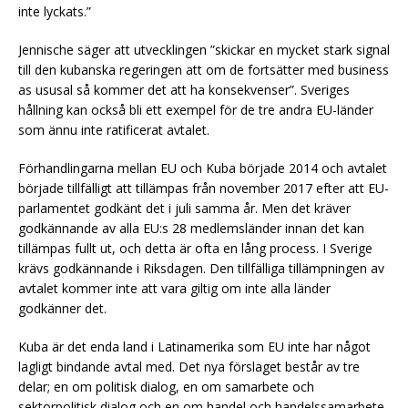
inte lyckats.”
Jennische säger att utvecklingen ”skickar en mycket stark signal
till den kubanska regeringen att om de fortsätter med business
as ususal så kommer det att ha konsekvenser”. Sveriges
hållning kan också bli ett exempel för de tre andra EU-länder
som ännu inte ratificerat avtalet.
Förhandlingarna mellan EU och Kuba började 2014 och avtalet
började tillfälligt att tillämpas från november 2017 efter att EU-
parlamentet godkänt det i juli samma år. Men det kräver
godkännande av alla EU:s 28 medlemsländer innan det kan
tillämpas fullt ut, och detta är ofta en lång process. I Sverige
krävs godkännande i Riksdagen. Den tillfälliga tillämpningen av
avtalet kommer inte att vara giltig om inte alla länder
godkänner det.
Kuba är det enda land i Latinamerika som EU inte har något
lagligt bindande avtal med. Det nya förslaget består av tre
delar; en om politisk dialog, en om samarbete och
sektorpolitisk dialog och en om handel och handelssamarbete.