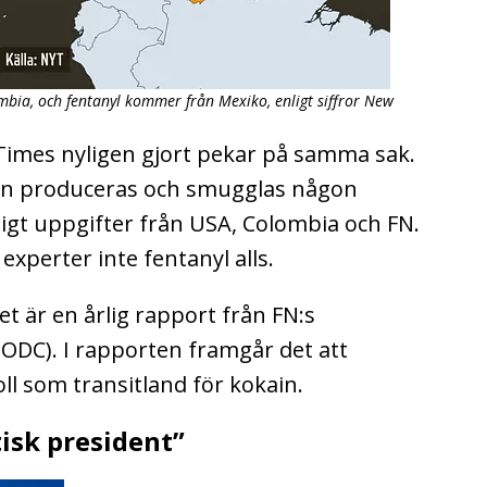
bia, och fentanyl kommer från Mexiko, enligt siffror New
imes nyligen gjort pekar på samma sak.
ain produceras och smugglas någon
igt uppgifter från USA, Colombia och FN.
experter inte fentanyl alls.
et är en årlig rapport från FN:s
DC). I rapporten framgår det att
l som transitland för kokain.
isk president”