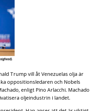
raighead).
ald Trump vill åt Venezuelas olja är
nska oppositionsledaren och Nobels
Machado, enligt Pino Arlacchi. Machado
ivatisera oljeindustrin i landet.
president. Han anser att det är viktigt