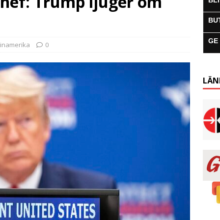
chef: Trump ljuger om
BL
BU
GE
tinamerika
0
LÄN