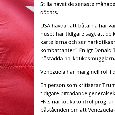
Stilla havet de senaste månad
dödats.
USA hävdar att båtarna har var
huset har tidigare sagt att d
kartellerna och ser narkotika
kombattanter”. Enligt Donald 
påstådda narkotikasmugglarna 
Venezuela har marginell roll i
En person som kritiserar Trum
tidigare biträdande generalsek
FN:s narkotikakontrollprogra
påståenden om att Venezuela är