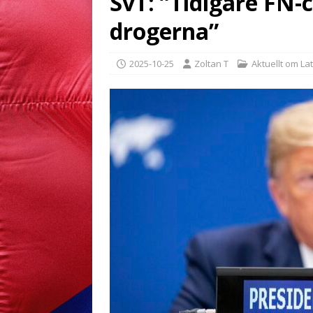
SvT: ”Tidigare FN-
drogerna”
2025-10-25
Zoltan T
Aktuellt om La