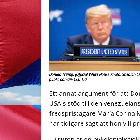
Donald Trump. (Official White House Photo: Shealah C
public domain CC0 1.0
Ett annat argument för att Don
USA:s stöd till den venezuela
fredspristagare María Corina 
har tidigare sagt att hon vill pr
– Trump är en nykolonialistisk 