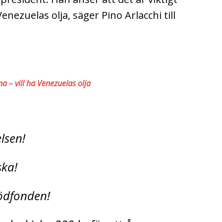
enezuelas olja, säger Pino Arlacchi till
a – vill ha Venezuelas olja
relsen!
ska!
Stödfonden!