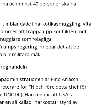
erna och minst 40 personer ska ha
it inblandade i narkotikasmuggling. Vita
e kommer att trappa upp konflikten mot
smugglare som ”olagliga
Trumps regering innebär det att de
blir militära mål.
 droghandeln
padministrationen är Pino Arlacchi,
reterare för FN och före detta chef för
m (UNODC). Han menar att USA:s
 en så kallad ”narkostat” styrd av