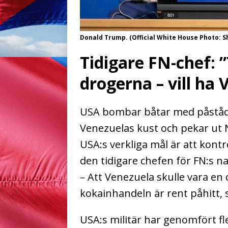
Donald Trump. (Official White House Photo: S
Tidigare FN-chef: 
drogerna – vill ha 
USA bombar båtar med påstådd
Venezuelas kust och pekar ut 
USA:s verkliga mål är att kont
den tidigare chefen för FN:s 
– Att Venezuela skulle vara en
kokainhandeln är rent påhitt, s
USA:s militär har genomfört fl