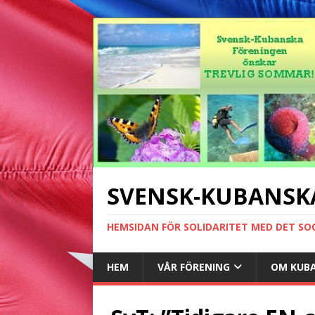
SVENSK-KUBANSK
HEMSIDAN FÖR SOLIDARITET MED DET SO
HEM
VÅR FÖRENING
OM KUB