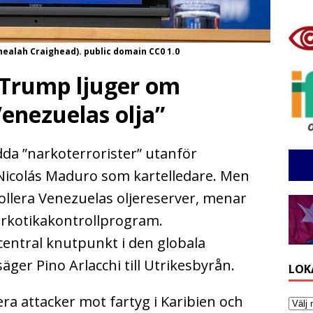
healah Craighead). public domain CC0 1.0
”Trump ljuger om
Venezuelas olja”
a ”narkoterrorister” utanför
Nicolás Maduro som kartelledare. Men
rollera Venezuelas oljereserver, menar
narkotikakontrollprogram.
 central knutpunkt i den globala
äger Pino Arlacchi till Utrikesbyrån.
LOK
era attacker mot fartyg i Karibien och