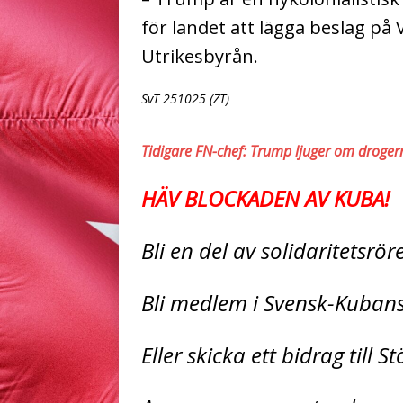
för landet att lägga beslag på V
Utrikesbyrån.
SvT 251025 (ZT)
Tidigare FN-chef: Trump ljuger om drogern
HÄV BLOCKADEN AV KUBA!
Bli en del av solidaritetsrö
Bli medlem i Svensk-Kuban
Eller skicka ett bidrag till 