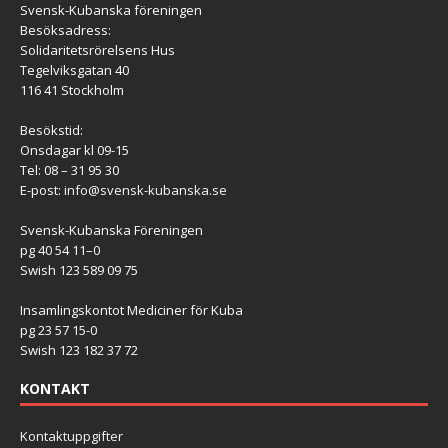
Svensk-Kubanska föreningen
Besöksadress:
Solidaritetsrörelsens Hus
Tegelviksgatan 40
116 41 Stockholm
Besökstid:
Onsdagar kl 09-15
Tel: 08 – 31 95 30
E-post:
info@svensk-kubanska.se
Svensk-Kubanska Föreningen
pg 40 54 11–0
Swish 123 589 09 75
Insamlingskontot Mediciner för Kuba
pg 23 57 15-0
Swish 123 182 37 72
KONTAKT
Kontaktuppgifter