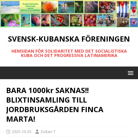
SVENSK-KUBANSKA FÖRENINGEN
HEMSIDAN FÖR SOLIDARITET MED DET SOCIALISTISKA
KUBA OCH DET PROGRESSIVA LATINAMERIKA
BARA 1000kr SAKNAS!!
BLIXTINSAMLING TILL
JORDBRUKSGÅRDEN FINCA
MARTA!
2025-10-25
Zoltan T