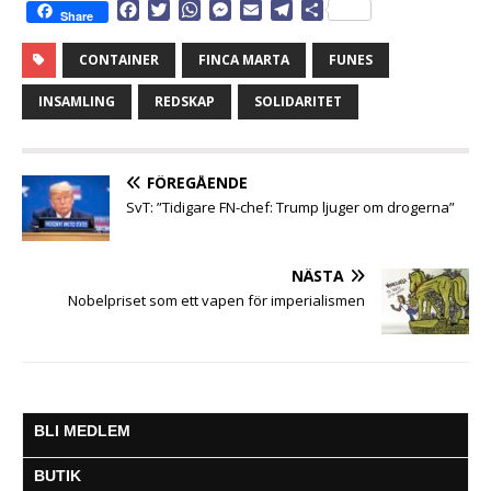
F
T
W
M
E
T
D
Share
a
w
h
e
m
e
e
c
i
a
s
a
l
l
CONTAINER
FINCA MARTA
FUNES
e
t
t
s
i
e
a
b
t
s
e
l
g
INSAMLING
REDSKAP
SOLIDARITET
o
e
A
n
r
o
r
p
g
a
k
p
e
m
FÖREGÅENDE
r
SvT: ”Tidigare FN-chef: Trump ljuger om drogerna”
NÄSTA
Nobelpriset som ett vapen för imperialismen
BLI MEDLEM
BUTIK