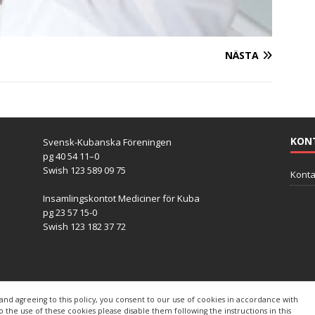
NÄSTA
KON
Svensk-Kubanska Föreningen
pg 40 54 11–0
Swish 123 589 09 75
Konta
Insamlingskontot Mediciner för Kuba
pg 23 57 15-0
Swish 123 182 37 72
and agreeing to this policy, you consent to our use of cookies in accordance with
s
to the use of these cookies please disable them following the instructions in this