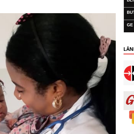
BL
BU
GE
LÄN