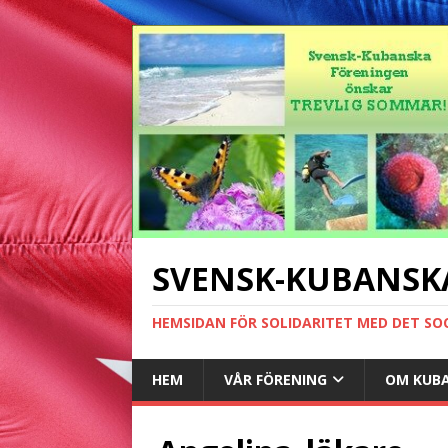
SVENSK-KUBANSK
HEMSIDAN FÖR SOLIDARITET MED DET SO
HEM
VÅR FÖRENING
OM KUB