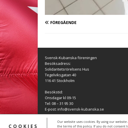
FÖREGÅENDE
Svensk-Kubanska föreningen
Besöksadress:
Solidaritetsrörelsens Hus
Tegelviksgatan 40
116 41 Stockholm
Besökstid:
Onsdagar kl 09-15
Tel: 08 – 31 95 30
E-post:
info@svensk-kubanska.se
Our website uses cookies. By using our website 
COOKIES
Copyright © 2026 | WordPress-tema av
MH Theme
the terms of this policy. If you do not consent 