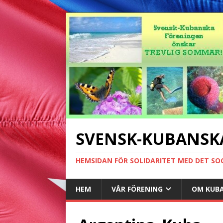
SVENSK-KUBANSK
HEMSIDAN FÖR SOLIDARITET MED DET SO
HEM
VÅR FÖRENING
OM KUB