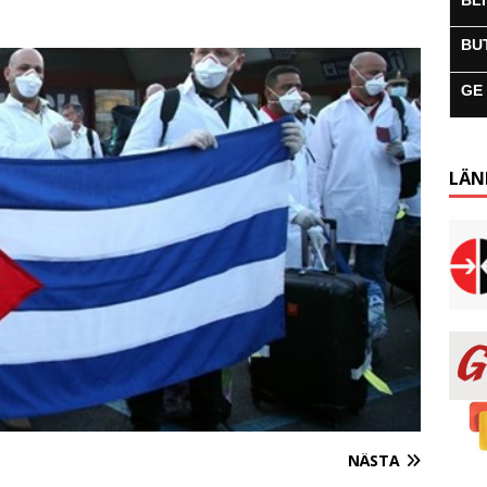
BL
BU
GE
LÄN
NÄSTA