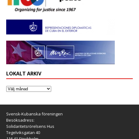
LOKALT ARKIV
Svensk-Kubanska föreningen
Besöksadress:
Solidaritetsrörelsens Hus
Tegelviksgatan 40
116 41 Stockholm