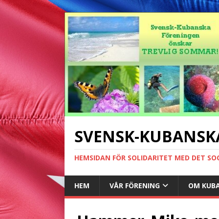
SVENSK-KUBANSK
HEMSIDAN FÖR SOLIDARITET MED DET SO
HEM
VÅR FÖRENING
OM KUB