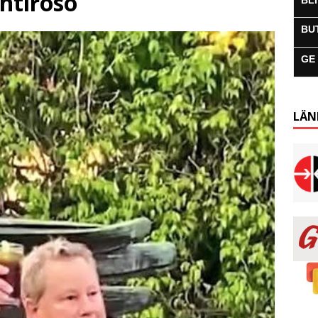
tiroso
BL
BU
GE
LÄN