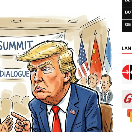
BL
BU
GE
LÄN