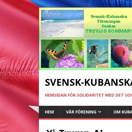
SVENSK-KUBANSK
HEMSIDAN FÖR SOLIDARITET MED DET SO
HEM
VÅR FÖRENING
OM KUB