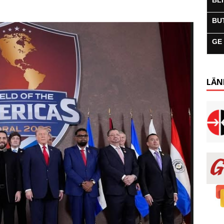
BL
BU
GE
LÄN