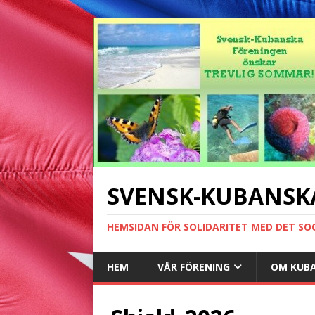
SVENSK-KUBANSK
HEMSIDAN FÖR SOLIDARITET MED DET SO
HEM
VÅR FÖRENING
OM KUB