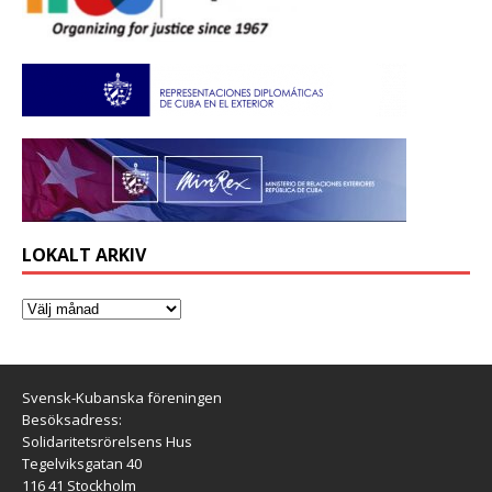
LOKALT ARKIV
Svensk-Kubanska föreningen
Besöksadress:
Solidaritetsrörelsens Hus
Tegelviksgatan 40
116 41 Stockholm