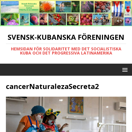
SVENSK-KUBANSKA FÖRENINGEN
HEMSIDAN FÖR SOLIDARITET MED DET SOCIALISTISKA
KUBA OCH DET PROGRESSIVA LATINAMERIKA
cancerNaturalezaSecreta2