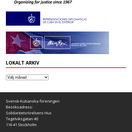
LOKALT ARKIV
Svensk-Kubanska föreningen
Besöksadress:
Solidaritetsrörelsens Hus
Tegelviksgatan 40
116 41 Stockholm