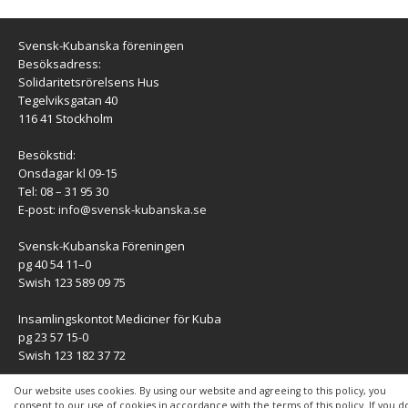
Svensk-Kubanska föreningen
Besöksadress:
Solidaritetsrörelsens Hus
Tegelviksgatan 40
116 41 Stockholm
Besökstid:
Onsdagar kl 09-15
Tel: 08 – 31 95 30
E-post:
info@svensk-kubanska.se
Svensk-Kubanska Föreningen
pg 40 54 11–0
Swish 123 589 09 75
Insamlingskontot Mediciner för Kuba
pg 23 57 15-0
Swish 123 182 37 72
KONTAKT
Our website uses cookies. By using our website and agreeing to this policy, you
consent to our use of cookies in accordance with the terms of this policy. If you d