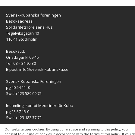
Svensk-Kubanska föreningen
Besöksadress:
Solidaritetsrörelsens Hus
Tegelviksgatan 40
116 41 Stockholm
Besökstid:
Onsdagar kl 09-15
Tel: 08 – 31 95 30
E-post:
info@svensk-kubanska.se
Svensk-Kubanska Föreningen
pg 40 54 11–0
Swish 123 589 09 75
Insamlingskontot Mediciner för Kuba
pg 23 57 15-0
Swish 123 182 37 72
KONTAKT
Our website uses cookies. By using our website and agreeing to this policy, you
consent to our use of cookies in accordance with the terms of this policy. If you d