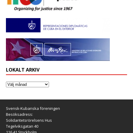
LOKALT ARKIV
Svensk-Kubanska föreningen
Besöksadress:
Solidaritetsrörelsens Hus
Tegelviksgatan 40
116 41 Stockholm