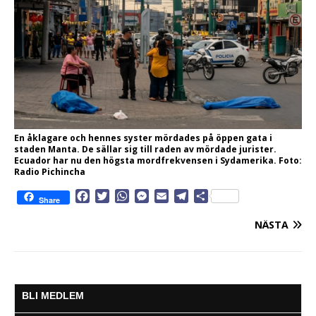
En åklagare och hennes syster mördades på öppen gata i
staden Manta. De sällar sig till raden av mördade jurister.
Ecuador har nu den högsta mordfrekvensen i Sydamerika. Foto:
Radio Pichincha
F
T
W
M
E
T
D
Share
a
w
h
e
m
e
e
c
i
a
s
a
l
l
NÄSTA
e
t
t
s
i
e
a
b
t
s
e
l
g
o
e
A
n
r
o
r
p
g
a
k
p
e
m
BLI MEDLEM
r