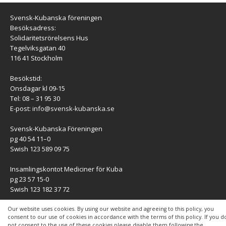
Svensk-Kubanska föreningen
Besöksadress:
Solidaritetsrörelsens Hus
Tegelviksgatan 40
116 41 Stockholm
Besökstid:
Onsdagar kl 09-15
Tel: 08 – 31 95 30
E-post:
info@svensk-kubanska.se
Svensk-Kubanska Föreningen
pg 40 54 11–0
Swish 123 589 09 75
Insamlingskontot Mediciner för Kuba
pg 23 57 15-0
Swish 123 182 37 72
KONTAKT
Our website uses cookies. By using our website and agreeing to this policy, you
consent to our use of cookies in accordance with the terms of this policy. If you d
not consent to the use of these cookies please disable them following the