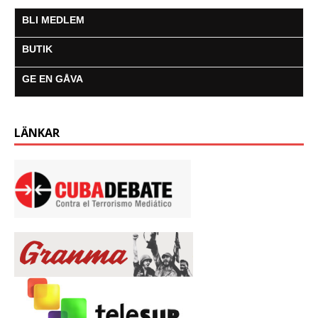
k
p
e
m
r
BLI MEDLEM
BUTIK
GE EN GÅVA
LÄNKAR