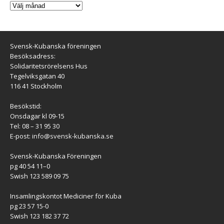
Svensk-Kubanska föreningen
Besöksadress:
Solidaritetsrörelsens Hus
Tegelviksgatan 40
116 41 Stockholm
Besökstid:
Onsdagar kl 09-15
Tel: 08 – 31 95 30
E-post:
info@svensk-kubanska.se
Svensk-Kubanska Föreningen
pg 40 54 11–0
Swish 123 589 09 75
Insamlingskontot Mediciner för Kuba
pg 23 57 15-0
Swish 123 182 37 72