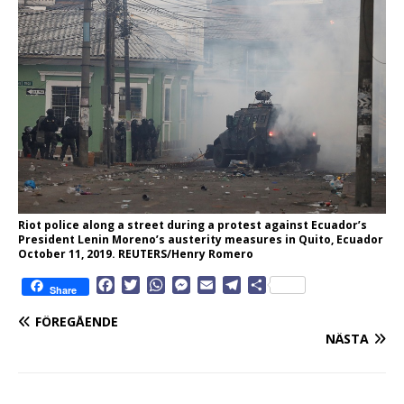
Riot police along a street during a protest against Ecuador’s
President Lenin Moreno’s austerity measures in Quito, Ecuador
October 11, 2019. REUTERS/Henry Romero
F
T
W
M
E
T
D
Share
a
w
h
e
m
e
e
c
i
a
s
a
l
l
FÖREGÅENDE
e
t
t
s
i
e
a
NÄSTA
b
t
s
e
l
g
o
e
A
n
r
o
r
p
g
a