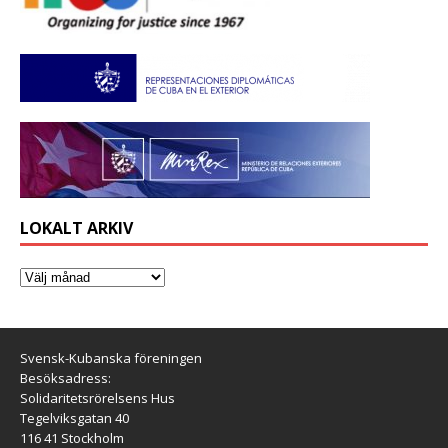
LOKALT ARKIV
Svensk-Kubanska föreningen
Besöksadress:
Solidaritetsrörelsens Hus
Tegelviksgatan 40
116 41 Stockholm