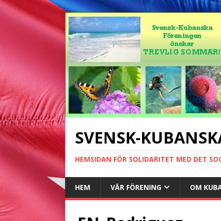
SVENSK-KUBANSK
HEMSIDAN FÖR SOLIDARITET MED DET SO
HEM
VÅR FÖRENING
OM KUB