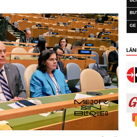
BL
BU
GE
LÄN