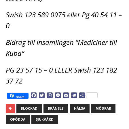
Swish 123 589 0975 eller Pg 40 54 11 –
0
Bidrag till insamlingen ”Mediciner till
Kuba”
PG 23 57 15 – 0 ELLER Swish 123 182
37 72
F
T
W
M
E
T
D
Share
a
w
h
e
m
e
e
c
i
a
s
a
l
l
BLOCKAD
BRÄNSLE
HÄLSA
MÖDRAR
e
t
t
s
i
e
a
b
t
s
e
l
g
OFÖDDA
SJUKVÅRD
o
e
A
n
r