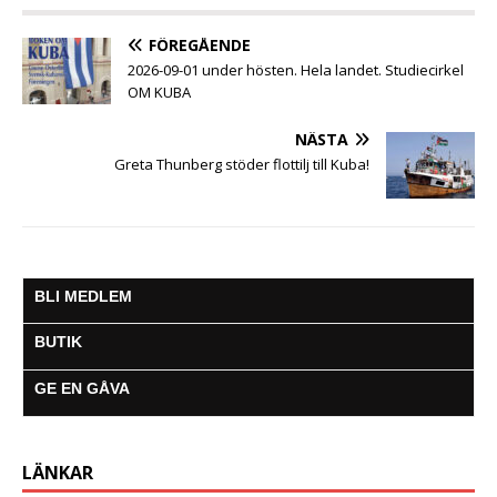
o
r
p
g
a
k
p
e
m
FÖREGÅENDE
r
2026-09-01 under hösten. Hela landet. Studiecirkel
OM KUBA
NÄSTA
Greta Thunberg stöder flottilj till Kuba!
BLI MEDLEM
BUTIK
GE EN GÅVA
LÄNKAR