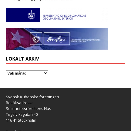
LOKALT ARKIV
Svensk-Kubanska föreningen
Besöksadress:
Solidaritetsrörelsens Hus
Tegelviksgatan 40
116 41 Stockholm