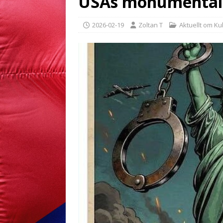
USAs monumentala
2026-02-19
Zoltan T
Aktuellt om K