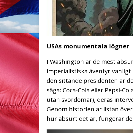
USAs monumentala lögner
I Washington är de mest absurd
imperialistiska äventyr vanlig
den sittande presidenten är de
säga: Coca-Cola eller Pepsi-Col
utan svordomar), deras interven
Genom historien är listan öve
hur absurt det är, fungerar de