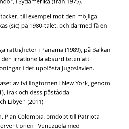
ndor, i Sydamerika (från 1975).
ttacker, till exempel mot den möjliga
as (sic) på 1980-talet, och därmed få en
a rättigheter i Panama (1989), på Balkan
ll den irrationella absurditeten att
ingar i det upplösta Jugoslavien.
aset av tvillingtornen i New York, genom
1), Irak och dess påstådda
ch Libyen (2011).
Plan Colombia, omdöpt till Patriota
nterventionen i Venezuela med