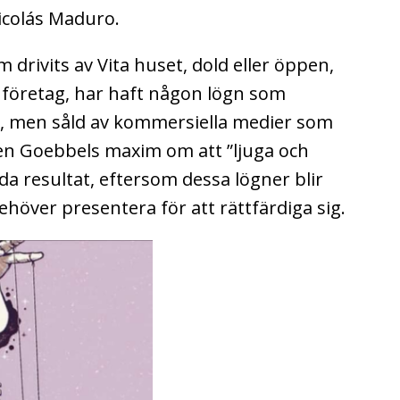
icolás Maduro.
m drivits av Vita huset, dold eller öppen,
ra företag, har haft någon lögn som
ig, men såld av kommersiella medier som
ten Goebbels maxim om att ”ljuga och
oda resultat, eftersom dessa lögner blir
höver presentera för att rättfärdiga sig.