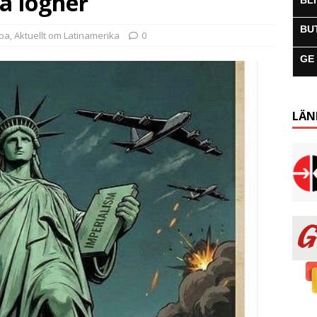
 lögner
BL
BU
uba
,
Aktuellt om Latinamerika
0
GE
LÄN