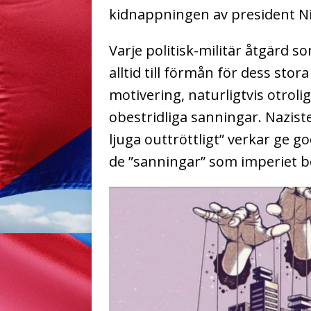
kidnappningen av president N
Varje politisk-militär åtgärd so
alltid till förmån för dess sto
motivering, naturligtvis otrol
obestridliga sanningar. Nazis
ljuga outtröttligt” verkar ge g
de ”sanningar” som imperiet be