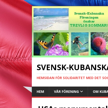
SVENSK-KUBANSK
HEMSIDAN FÖR SOLIDARITET MED DET SO
HEM
VÅR FÖRENING
OM KUB