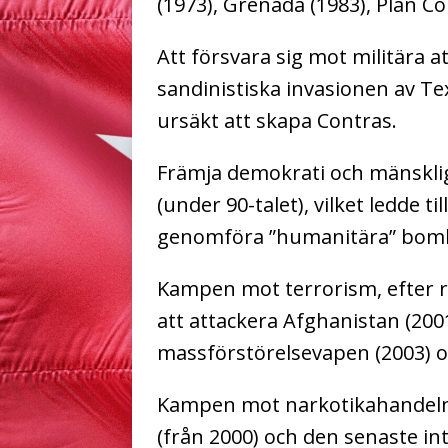
(1973), Grenada (1983), Plan Có
Att försvara sig mot militära a
sandinistiska invasionen av Tex
ursäkt att skapa Contras.
Främja demokrati och mänsklig
(under 90-talet), vilket ledde ti
genomföra ”humanitära” bombn
Kampen mot terrorism, efter r
att attackera Afghanistan (200
massförstörelsevapen (2003) o
Kampen mot narkotikahandeln, 
(från 2000) och den senaste i