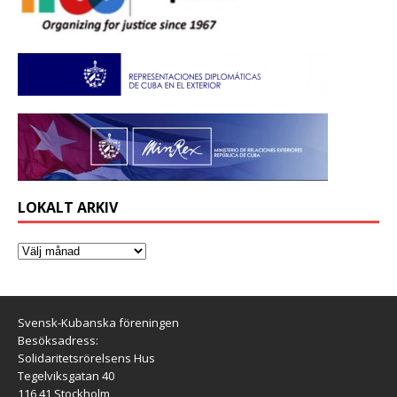
LOKALT ARKIV
Svensk-Kubanska föreningen
Besöksadress:
Solidaritetsrörelsens Hus
Tegelviksgatan 40
116 41 Stockholm