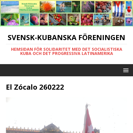
SVENSK-KUBANSKA FÖRENINGEN
HEMSIDAN FÖR SOLIDARITET MED DET SOCIALISTISKA
KUBA OCH DET PROGRESSIVA LATINAMERIKA
El Zócalo 260222