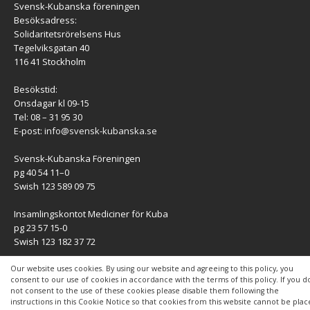
Svensk-Kubanska föreningen
Besöksadress:
Solidaritetsrörelsens Hus
Tegelviksgatan 40
116 41 Stockholm
Besökstid:
Onsdagar kl 09-15
Tel: 08 – 31 95 30
E-post:
info@svensk-kubanska.se
Svensk-Kubanska Föreningen
pg 40 54 11–0
Swish 123 589 09 75
Insamlingskontot Mediciner för Kuba
pg 23 57 15-0
Swish 123 182 37 72
KONTAKT
Our website uses cookies. By using our website and agreeing to this policy, you
consent to our use of cookies in accordance with the terms of this policy. If you d
not consent to the use of these cookies please disable them following the
Kontaktuppgifter
instructions in this Cookie Notice so that cookies from this website cannot be pla