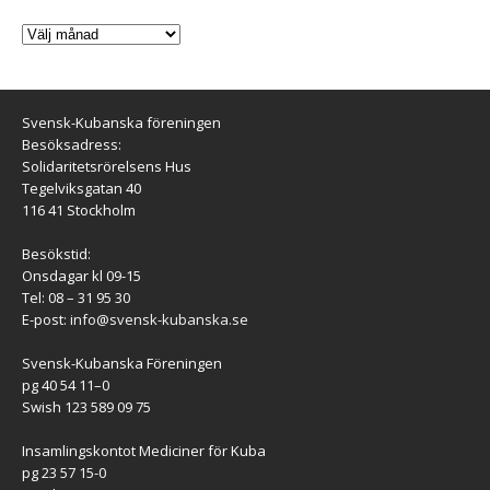
Svensk-Kubanska föreningen
Besöksadress:
Solidaritetsrörelsens Hus
Tegelviksgatan 40
116 41 Stockholm
Besökstid:
Onsdagar kl 09-15
Tel: 08 – 31 95 30
E-post:
info@svensk-kubanska.se
Svensk-Kubanska Föreningen
pg 40 54 11–0
Swish 123 589 09 75
Insamlingskontot Mediciner för Kuba
pg 23 57 15-0