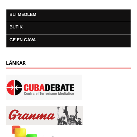
o
r
p
g
a
k
p
e
m
r
BLI MEDLEM
BUTIK
GE EN GÅVA
LÄNKAR