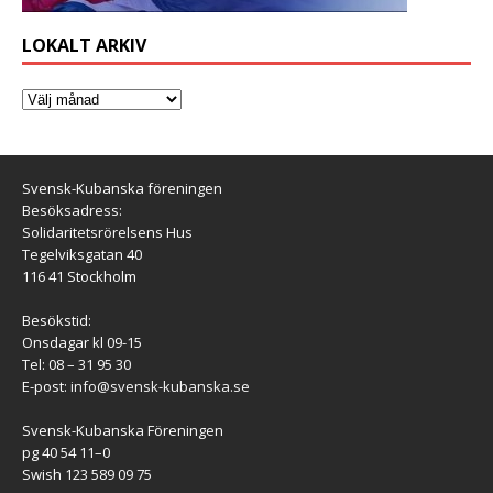
LOKALT ARKIV
Svensk-Kubanska föreningen
Besöksadress:
Solidaritetsrörelsens Hus
Tegelviksgatan 40
116 41 Stockholm
Besökstid:
Onsdagar kl 09-15
Tel: 08 – 31 95 30
E-post:
info@svensk-kubanska.se
Svensk-Kubanska Föreningen
pg 40 54 11–0
Swish 123 589 09 75