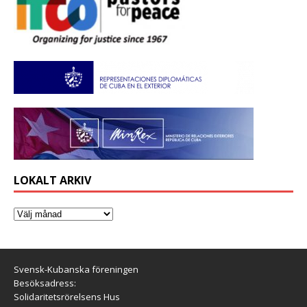
LOKALT ARKIV
Svensk-Kubanska föreningen
Besöksadress:
Solidaritetsrörelsens Hus