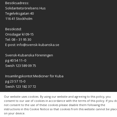
Besöksadress:
Solidaritetsrörelsens Hus
Tegelviksgatan 40
116 41 Stockholm
Besökstid:
Onsdagar kl 09-15
Tel: 08 – 31 95 30
E-post:
info@svensk-kubanska.se
Svensk-Kubanska Föreningen
pg 40 54 11–0
Swish 123 589 09 75
Insamlingskontot Mediciner för Kuba
pg 23 57 15-0
Swish 123 182 37 72
KONTAKT
Our website uses cookies. By using our website and agreeing to this policy, you
consent to our use of cookies in accordance with the terms of this policy. If you d
not consent to the use of these cookies please disable them following the
Kontaktuppgifter
instructions in this Cookie Notice so that cookies from this website cannot be pla
on your device.