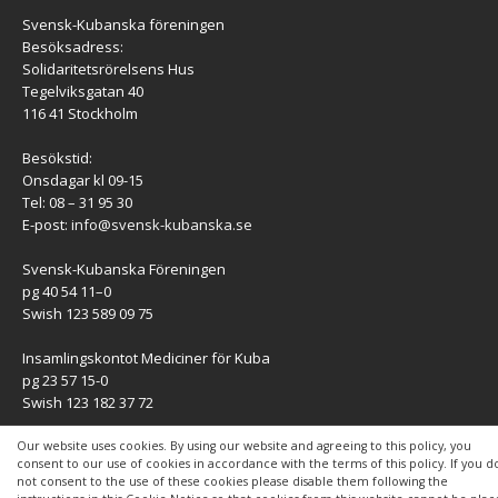
Svensk-Kubanska föreningen
Besöksadress:
Solidaritetsrörelsens Hus
Tegelviksgatan 40
116 41 Stockholm
Besökstid:
Onsdagar kl 09-15
Tel: 08 – 31 95 30
E-post:
info@svensk-kubanska.se
Svensk-Kubanska Föreningen
pg 40 54 11–0
Swish 123 589 09 75
Insamlingskontot Mediciner för Kuba
pg 23 57 15-0
Swish 123 182 37 72
KONTAKT
Our website uses cookies. By using our website and agreeing to this policy, you
consent to our use of cookies in accordance with the terms of this policy. If you d
not consent to the use of these cookies please disable them following the