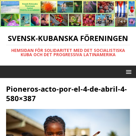
SVENSK-KUBANSKA FÖRENINGEN
HEMSIDAN FÖR SOLIDARITET MED DET SOCIALISTISKA
KUBA OCH DET PROGRESSIVA LATINAMERIKA
Pioneros-acto-por-el-4-de-abril-4-
580×387