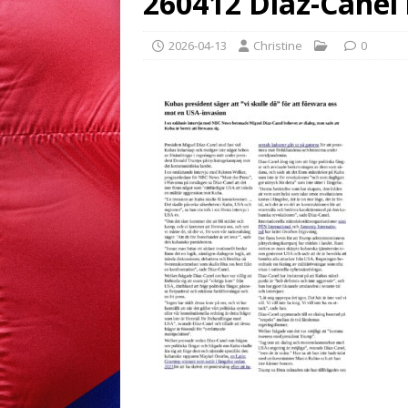
260412 Díaz-Cane
2026-04-13
Christine
0