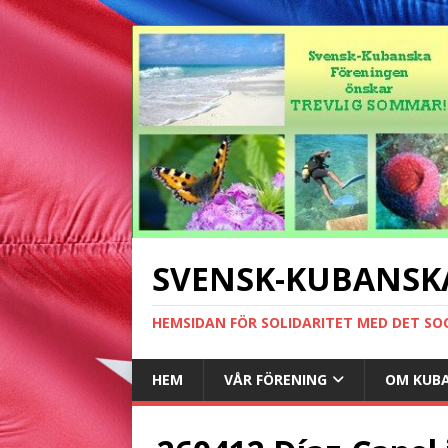
SVENSK-KUBANSK
HEMSIDAN FÖR SOLIDARITET MED DET SO
HEM
VÅR FÖRENING
OM KUB