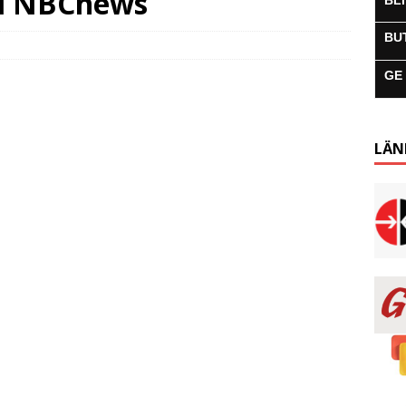
l i NBCnews
BL
BU
GE
LÄN