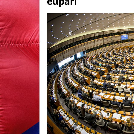
euparl