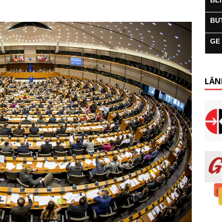
BL
BU
GE
LÄN