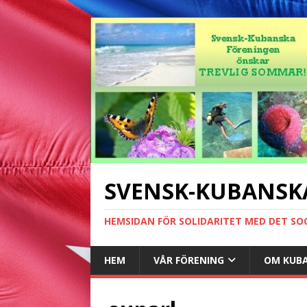
SVENSK-KUBANSK
HEMSIDAN FÖR SOLIDARITET MED DET SO
HEM
VÅR FÖRENING
OM KUB