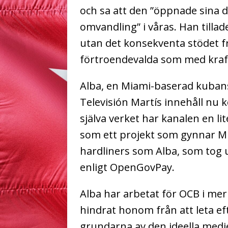
och sa att den ”öppnade sina 
omvandling” i våras. Han tillade
utan det konsekventa stödet 
förtroendevalda som med kraft
Alba, en Miami-baserad kubans
Televisión Martís innehåll nu 
själva verket har kanalen en li
som ett projekt som gynnar M
hardliners som Alba, som tog ut
enligt OpenGovPay.
Alba har arbetat för OCB i mer
hindrat honom från att leta ef
grundarna av den ideella medi