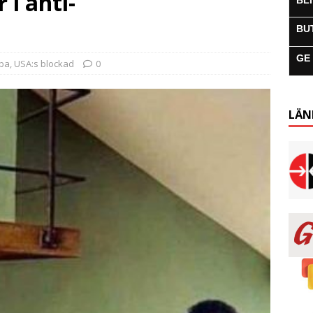
 i anti-
BL
BU
GE
uba
,
USA:s blockad
0
LÄN