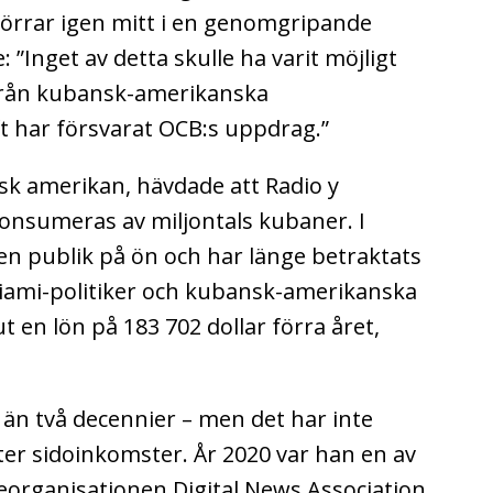
dörrar igen mitt i en genomgripande
: ”Inget av detta skulle ha varit möjligt
från kubansk-amerikanska
 har försvarat OCB:s uppdrag.”
k amerikan, hävdade att Radio y
konsumeras av miljontals kubaner. I
ten publik på ön och har länge betraktats
iami-politiker och kubansk-amerikanska
 en lön på 183 702 dollar förra året,
 än två decennier – men det har inte
ter sidoinkomster. År 2020 var han en av
eorganisationen Digital News Association