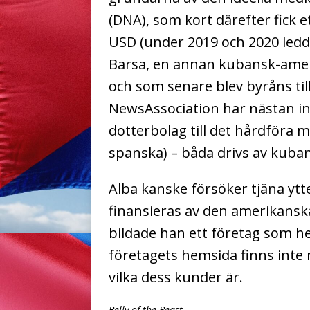
(DNA), som kort därefter fick 
USD (under 2019 och 2020 ledd
Barsa, en annan kubansk-amer
och som senare blev byråns till
News
Association har nästan in
dotterbolag till det hårdföra
spanska) – båda drivs av kuba
Alba kanske försöker tjäna ytt
finansieras av den amerikansk
bildade han ett företag som h
företagets hemsida finns inte 
vilka dess kunder är.
Belly of the Beast