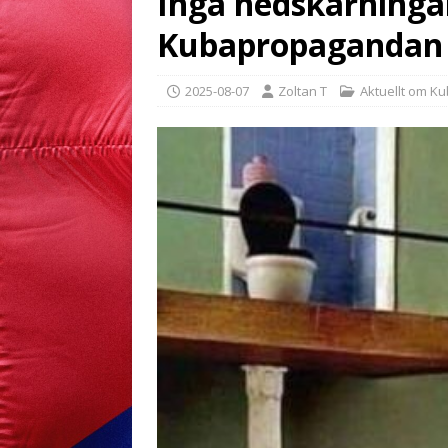
Inga nedskärningar
Kubapropagandan
2025-08-07
Zoltan T
Aktuellt om K