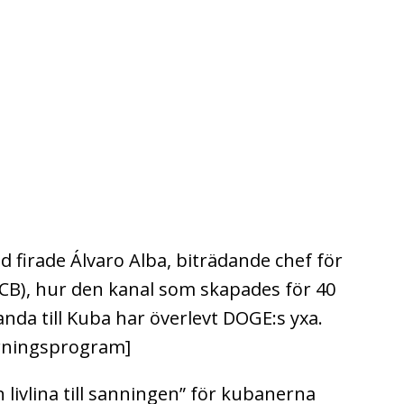
ld firade Álvaro Alba, biträdande chef för
OCB), hur den kanal som skapades för 40
nda till Kuba har överlevt DOGE:s yxa.
rningsprogram]
livlina till sanningen” för kubanerna