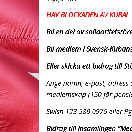
HÄV BLOCKADEN AV KUBA!
Bli en del av solidaritetsrö
Bli medlem i Svensk-Kuban
Eller skicka ett bidrag till 
Ange namn, e-post, adress o
medlemskap (150 för pensio
Swish 123 589 0975 eller Pg
Bidrag till insamlingen ”Med