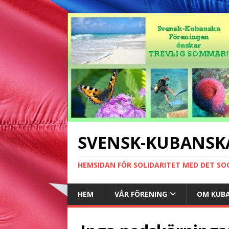
SVENSK-KUBANSK
HEMSIDAN FÖR SOLIDARITET MED DET SO
HEM
VÅR FÖRENING
OM KUB