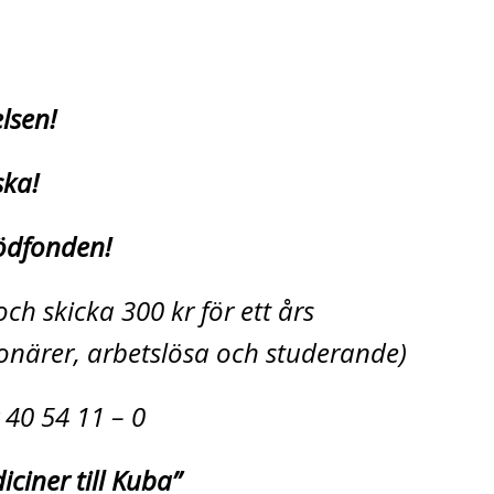
relsen!
ska!
Stödfonden!
ch skicka 300 kr för ett års
närer, arbetslösa och studerande)
 40 54 11 – 0
iciner till Kuba”