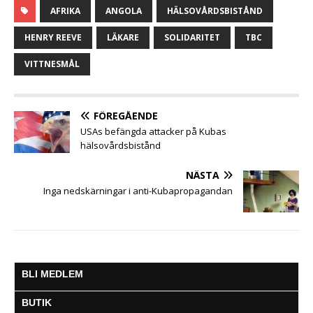
c
i
a
s
a
l
l
AFRIKA
ANGOLA
HÄLSOVÅRDSBISTÅND
e
t
t
s
i
e
a
b
t
s
e
l
g
HENRY REEVE
LÄKARE
SOLIDARITET
TBC
o
e
A
n
r
o
r
p
g
a
VITTNESMÅL
k
p
e
m
r
FÖREGÅENDE
USAs befängda attacker på Kubas
hälsovårdsbistånd
NÄSTA
Inga nedskärningar i anti-Kubapropagandan
BLI MEDLEM
BUTIK