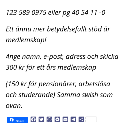
123 589 0975 eller pg 40 54 11 -0
Ett ännu mer betydelsefullt stöd är
medlemskap!
Ange namn, e-post, adress och skicka
300 kr för ett års medlemskap
(150 kr för pensionärer, arbetslösa
och studerande) Samma swish som
ovan.
F
T
W
M
E
T
D
Share
a
w
h
e
m
e
e