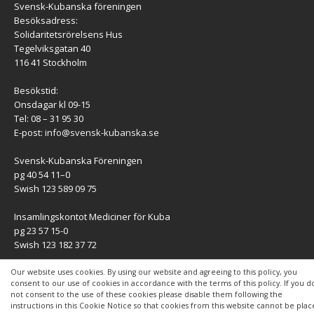
Svensk-Kubanska föreningen
Besöksadress:
Solidaritetsrörelsens Hus
Tegelviksgatan 40
116 41 Stockholm
Besökstid:
Onsdagar kl 09-15
Tel: 08 – 31 95 30
E-post:
info@svensk-kubanska.se
Svensk-Kubanska Föreningen
pg 40 54 11–0
Swish 123 589 09 75
Insamlingskontot Mediciner för Kuba
pg 23 57 15-0
Swish 123 182 37 72
KONTAKT
Our website uses cookies. By using our website and agreeing to this policy, you
consent to our use of cookies in accordance with the terms of this policy. If you d
not consent to the use of these cookies please disable them following the
Kontaktuppgifter
instructions in this Cookie Notice so that cookies from this website cannot be pla