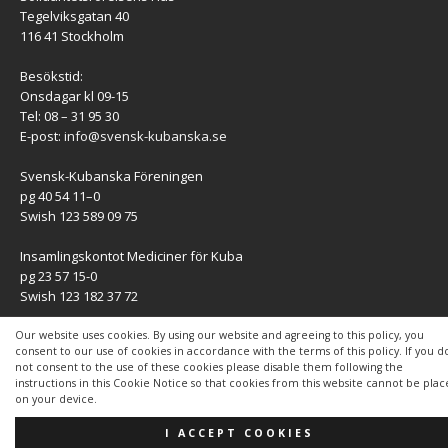
Tegelviksgatan 40
116 41 Stockholm
Besökstid:
Onsdagar kl 09-15
Tel: 08 – 31 95 30
E-post:
info@svensk-kubanska.se
Svensk-Kubanska Föreningen
pg 40 54 11–0
Swish 123 589 09 75
Insamlingskontot Mediciner för Kuba
pg 23 57 15-0
Swish 123 182 37 72
KONTAKT
Our website uses cookies. By using our website and agreeing to this policy, you
consent to our use of cookies in accordance with the terms of this policy. If you d
not consent to the use of these cookies please disable them following the
Kontaktuppgifter
instructions in this Cookie Notice so that cookies from this website cannot be pla
on your device.
I ACCEPT COOKIES
Copyright © 2026 | WordPress-tema av
MH Themes