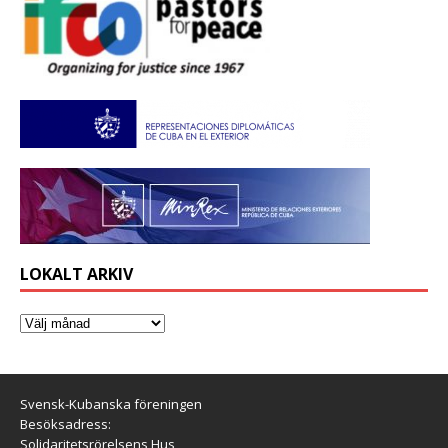
LOKALT ARKIV
Svensk-Kubanska föreningen
Besöksadress:
Solidaritetsrörelsens Hus