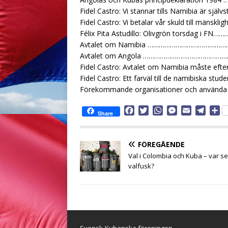
Fidel Castro: Vi stannar tills Namibia 
Fidel Castro: Vi betalar vår skuld till
Félix Pita Astudillo: Olivgrön torsda
Avtalet om Namibia ………………………………
Avtalet om Angola ………………………………
Fidel Castro: Avtalet om Namibia måst
Fidel Castro: Ett farväl till de namibis
Förekommande organisationer och använ
F
T
W
M
E
T
D
Share
a
w
h
e
m
e
e
c
i
a
s
a
l
l
e
t
t
s
i
e
a
FÖREGÅENDE
b
t
s
e
l
g
Val i Colombia och Kuba – var se
o
e
A
n
r
valfusk?
o
r
p
g
a
k
p
e
m
r