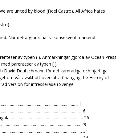
e are united by blood (Fidel Castro), All Africa hates
stro).
 ned. När detta gjorts har vi konsekvent markerat
enteser av typen ( ). Anmärkningar gjorda av Ocean Press
ts med parenteser av typen [ ].
s och David Deutschmann för det kamratliga och hjärtliga
get om vår avsikt att översätta Changing the History of
ad version för intresserade i Sverige.
…………………………………………………………….. 1
………………………………………………………………………….. 6
en av Angola ………………………………………………………. 26
irón ………………………………………………………………………. 29
n 1982 ………………………………………………………………… 31
n 1984 ………………………………………………………………… 34