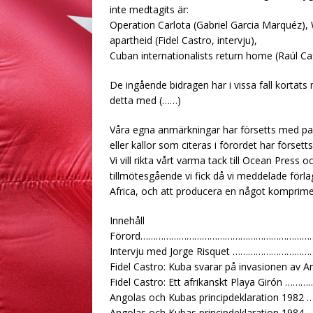
inte medtagits är:
Operation Carlota (Gabriel Garcia Marquéz), W
apartheid (Fidel Castro, intervju),
Cuban internationalists return home (Raúl Ca
De ingående bidragen har i vissa fall kortats
detta med (……)
Våra egna anmärkningar har försetts med par
eller källor som citeras i förordet har förset
Vi vill rikta vårt varma tack till Ocean Pres
tillmötesgående vi fick då vi meddelade förla
Africa, och att producera en något komprimer
Innehåll
Förord…………………………………………………………
Intervju med Jorge Risquet ………………
Fidel Castro: Kuba svarar på invasion
Fidel Castro: Ett afrikanskt Playa G
Angolas och Kubas principdeklaratio
Angolas och Kubas principdeklaratio