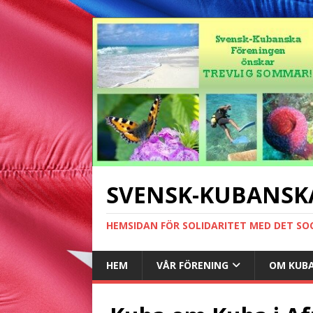
SVENSK-KUBANSK
HEMSIDAN FÖR SOLIDARITET MED DET SO
HEM
VÅR FÖRENING
OM KUB