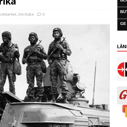
rika
BL
BU
solidaritet
,
Om Kuba
0
GE
LÄN