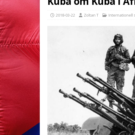
Kuba om Kuba i Af
2018-03-22
Zoltan T
Internationell 