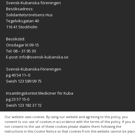
Svensk-Kubanska föreningen
Besöksadress:
Solidaritetsrörelsens Hus
Tegelviksgatan 40
116 41 Stockholm
Besökstid:
Onsdagar kl 09-15
Tel: 08 – 31 95 30
E-post:
info@svensk-kubanska.se
Svensk-Kubanska Föreningen
pg 40 54 11–0
Swish 123 589 09 75
Insamlingskontot Mediciner för Kuba
pg 23 57 15-0
Swish 123 182 37 72
KONTAKT
Our website uses cookies. By using our website and agreeing to this policy, you
consent to our use of cookies in accordance with the terms of this policy. If you d
not consent to the use of these cookies please disable them following the
Kontaktuppgifter
instructions in this Cookie Notice so that cookies from this website cannot be pla