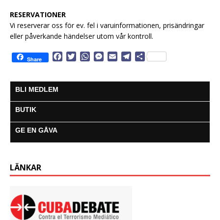
RESERVATIONER
Vi reserverar oss för ev. fel i varuinformationen, prisändringar
eller påverkande händelser utom vår kontroll.
F
T
W
M
E
T
D
Share
a
w
h
e
m
e
e
c
i
a
s
a
l
l
e
t
t
s
i
e
a
BLI MEDLEM
b
t
s
e
l
g
o
e
A
n
r
BUTIK
o
r
p
g
a
k
p
e
m
GE EN GÅVA
r
LÄNKAR