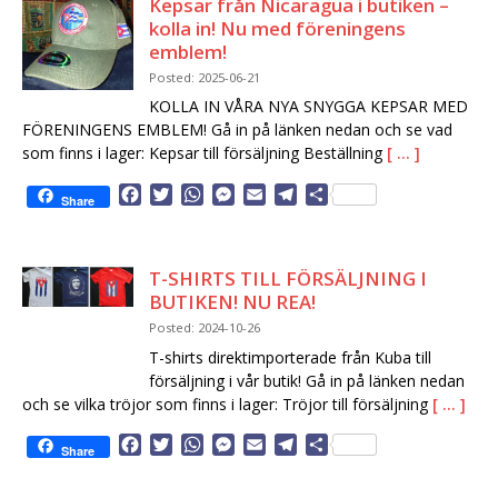
Kepsar från Nicaragua i butiken –
kolla in! Nu med föreningens
emblem!
Posted: 2025-06-21
KOLLA IN VÅRA NYA SNYGGA KEPSAR MED
FÖRENINGENS EMBLEM! Gå in på länken nedan och se vad
som finns i lager: Kepsar till försäljning Beställning
[ … ]
F
T
W
M
E
T
D
Share
a
w
h
e
m
e
e
c
i
a
s
a
l
l
e
t
t
s
i
e
a
T-SHIRTS TILL FÖRSÄLJNING I
b
t
s
e
l
g
BUTIKEN! NU REA!
o
e
A
n
r
o
r
p
g
a
Posted: 2024-10-26
k
p
e
m
T-shirts direktimporterade från Kuba till
r
försäljning i vår butik! Gå in på länken nedan
och se vilka tröjor som finns i lager: Tröjor till försäljning
[ … ]
F
T
W
M
E
T
D
Share
a
w
h
e
m
e
e
c
i
a
s
a
l
l