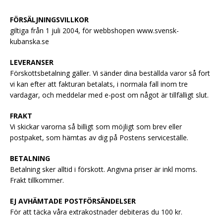
b
t
s
e
l
g
o
e
A
n
r
FÖRSÄLJNINGSVILLKOR
o
r
p
g
a
k
p
e
m
giltiga från 1 juli 2004, för webbshopen www.svensk-
r
kubanska.se
LEVERANSER
Förskottsbetalning gäller. Vi sänder dina beställda varor så fort
vi kan efter att fakturan betalats, i normala fall inom tre
vardagar, och meddelar med e-post om något är tillfälligt slut.
FRAKT
Vi skickar varorna så billigt som möjligt som brev eller
postpaket, som hämtas av dig på Postens serviceställe.
BETALNING
Betalning sker alltid i förskott. Angivna priser är inkl moms.
Frakt tillkommer.
EJ AVHÄMTADE POSTFÖRSÄNDELSER
För att täcka våra extrakostnader debiteras du 100 kr.