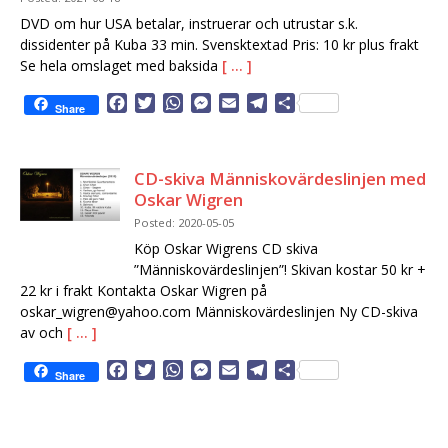
o
r
p
g
a
DVD om hur USA betalar, instruerar och utrustar s.k.
k
p
e
m
dissidenter på Kuba 33 min. Svensktextad Pris: 10 kr plus frakt
r
Se hela omslaget med baksida
[ … ]
F
T
W
M
E
T
D
Share
a
w
h
e
m
e
e
c
i
a
s
a
l
l
e
t
t
s
i
e
a
CD-skiva Människovärdeslinjen med
b
t
s
e
l
g
Oskar Wigren
o
e
A
n
r
o
r
p
g
a
Posted: 2020-05-05
k
p
e
m
Köp Oskar Wigrens CD skiva
r
”Människovärdeslinjen”! Skivan kostar 50 kr +
22 kr i frakt Kontakta Oskar Wigren på
oskar_wigren@yahoo.com Människovärdeslinjen Ny CD-skiva
av och
[ … ]
F
T
W
M
E
T
D
Share
a
w
h
e
m
e
e
c
i
a
s
a
l
l
e
t
t
s
i
e
a