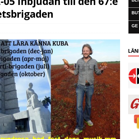
05 Inbjudan till den 67:e
BL
etsbrigaden
BU
GE
LÄN