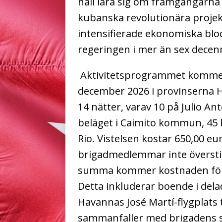
håll lära sig om framgångarna
kubanska revolutionära projek
intensifierade ekonomiska bl
regeringen i mer än sex decenn
Aktivitetsprogrammet kommer 
december 2026 i provinserna H
14 nätter, varav 10 på Julio An
beläget i Caimito kommun, 45 
Rio. Vistelsen kostar 650,00 eu
brigadmedlemmar inte översti
summa kommer kostnaden för 
Detta inkluderar boende i dela
Havannas José Martí-flygplats 
sammanfaller med brigadens st