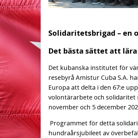
Solidaritetsbrigad – en 
Det bästa sättet att lär
Det kubanska institutet för v
resebyrå Amistur Cuba S.A. har 
Europa att delta i den 67:e up
volontärarbete och solidarite
november och 5 december 202
Programmet för detta solidarite
hundraårsjubileet av överbefä