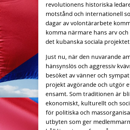
revolutionens historiska ledar
motstånd och internationell s
dagar av volontärarbete kom
komma närmare hans arv och lä
det kubanska sociala projektet
Just nu, när den nuvarande am
hänsynslös och aggressiv kvävn
besöket av vänner och sympatisö
projekt avgörande och utgör et
ensamt. Som traditionen är blir
ekonomiskt, kulturellt och soc
för politiska och massorganisa
utbyten som ger medlemmarna 