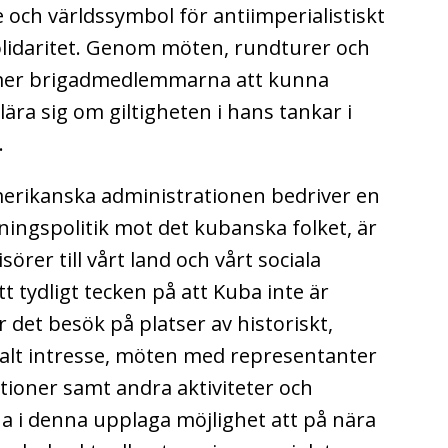
e och världssymbol för antiimperialistiskt
olidaritet. Genom möten, rundturer och
mer brigadmedlemmarna att kunna
ra sig om giltigheten i hans tankar i
.
erikanska administrationen bedriver en
ingspolitik mot det kubanska folket, är
rer till vårt land och vårt sociala
t tydligt tecken på att Kuba inte är
 det besök på platser av historiskt,
ialt intresse, möten med representanter
tioner samt andra aktiviteter och
i denna upplaga möjlighet att på nära