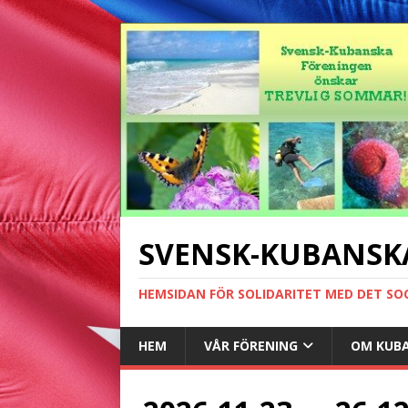
SVENSK-KUBANSK
HEMSIDAN FÖR SOLIDARITET MED DET SO
HEM
VÅR FÖRENING
OM KUB