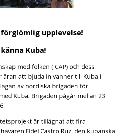
oförglömlig upplevelse!
a känna Kuba!
änskap med folken (ICAP) och dess
äran att bjuda in vänner till Kuba i
plagan av nordiska brigaden för
t med Kuba. Brigaden pågår mellan 23
6.
tsprojekt är tillägnat att fira
lhavaren Fidel Castro Ruz, den kubanska