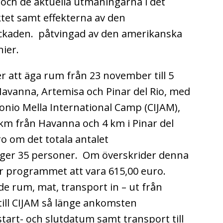
 och de aktuella utmaningarna i det
tet samt effekterna av den
ockaden. påtvingad av den amerikanska
ier.
att äga rum från 23 november till 5
avanna, Artemisa och Pinar del Rio, med
tonio Mella International Camp (CIJAM),
km från Havanna och 4 km i Pinar del
ro om det totala antalet
ger 35 personer. Om överskrider denna
programmet att vara 615,00 euro.
de rum, mat, transport in – ut från
till CIJAM så länge ankomsten
art- och slutdatum samt transport till