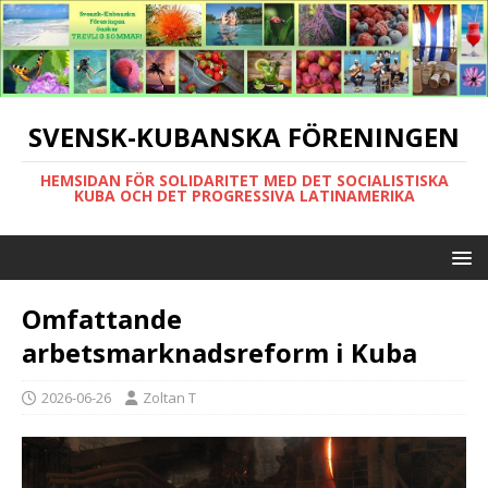
SVENSK-KUBANSKA FÖRENINGEN
HEMSIDAN FÖR SOLIDARITET MED DET SOCIALISTISKA
KUBA OCH DET PROGRESSIVA LATINAMERIKA
Omfattande
arbetsmarknadsreform i Kuba
2026-06-26
Zoltan T