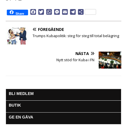
F
T
W
M
E
T
D
Share
a
w
h
e
m
e
e
c
i
a
s
a
l
l
e
t
t
s
i
e
a
FÖREGÅENDE
b
t
s
e
l
g
Trumps Kubapolitik: steg för steg till total belägring
o
e
A
n
r
o
r
p
g
a
k
p
e
m
NÄSTA
r
Nytt stöd för Kuba i FN
BLI MEDLEM
BUTIK
GE EN GÅVA