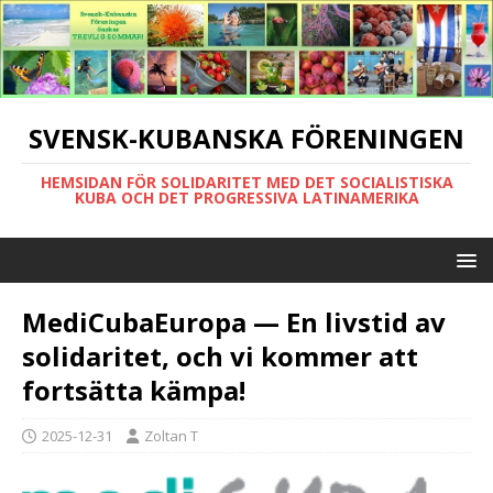
SVENSK-KUBANSKA FÖRENINGEN
HEMSIDAN FÖR SOLIDARITET MED DET SOCIALISTISKA
KUBA OCH DET PROGRESSIVA LATINAMERIKA
MediCubaEuropa — En livstid av
solidaritet, och vi kommer att
fortsätta kämpa!
2025-12-31
Zoltan T