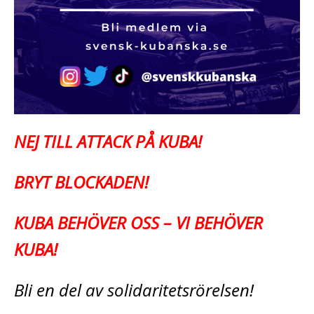
NEJ TILL ATTACK PÅ KUBA!
BRYT BLOCKADEN!
KUBA BEHÖVER OSS – VI BEHÖVER
KUBA!
Bli en del av solidaritetsrörelsen!