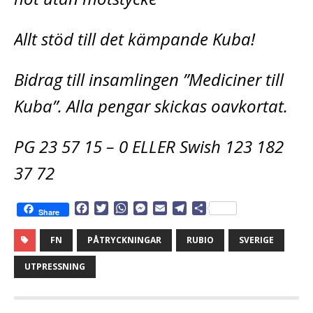
Allt stöd till det kämpande Kuba!
Bidrag till insamlingen ”Mediciner till
Kuba”. Alla pengar skickas oavkortat.
PG 23 57 15 – 0 ELLER Swish 123 182
37 72
F
T
W
M
E
T
D
Share
a
w
h
e
m
e
e
c
i
a
s
a
l
l
FN
PÅTRYCKNINGAR
RUBIO
SVERIGE
e
t
t
s
i
e
a
b
t
s
e
l
g
UTPRESSNING
o
e
A
n
r
o
r
p
g
a
k
p
e
m